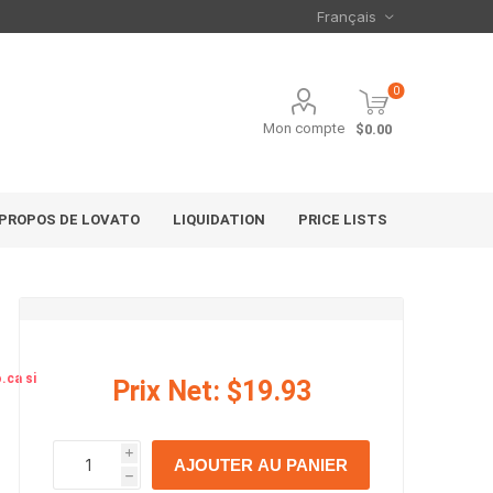
0
Mon compte
$0.00
 PROPOS DE LOVATO
LIQUIDATION
PRICE LISTS
.ca si
Prix Net:
$19.93
i
AJOUTER AU PANIER
h
h