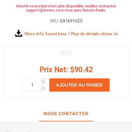
Désolé-ce produit n'est plus disponible, veuillez contacter
support@lovato.ca si vous avez besoin d'aide.
SKU:
GX1691U25
More info found here / Plus de details clicker ici
Prix Net:
$90.42
i
AJOUTER AU PANIER
h
h
NOUS CONTACTER