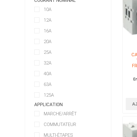
COURANT NOMINAL
10A
12A
16A
20A
25A
CA
32A
FR
40A
En
63A
125A
A
APPLICATION
MARCHE/ARRÊT
COMMUTATEUR
MULTI-ÉTAPES