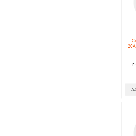
C
20A
En
A