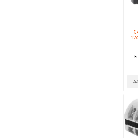
C
12
En
A