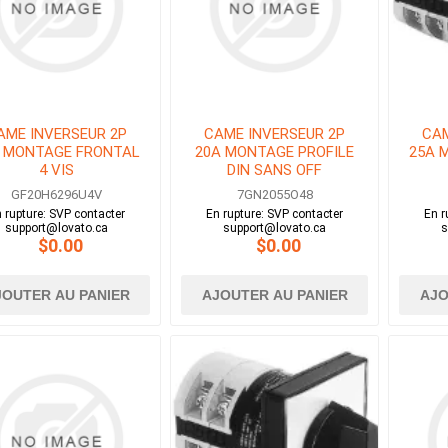
AME INVERSEUR 2P
CAME INVERSEUR 2P
CAM
 MONTAGE FRONTAL
20A MONTAGE PROFILE
25A 
4 VIS
DIN SANS OFF
GF20H6296U4V
7GN2055O48
 rupture: SVP contacter
En rupture: SVP contacter
En r
support@lovato.ca
support@lovato.ca
s
$0.00
$0.00
JOUTER AU PANIER
AJOUTER AU PANIER
AJO