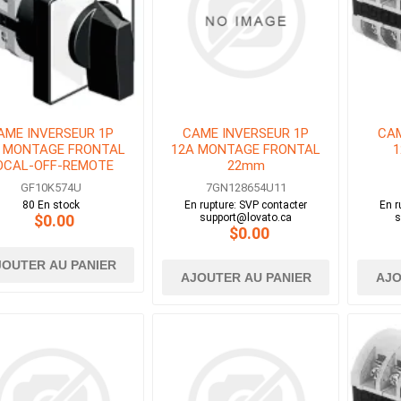
AME INVERSEUR 1P
CAME INVERSEUR 1P
CAM
 MONTAGE FRONTAL
12A MONTAGE FRONTAL
OCAL-OFF-REMOTE
22mm
GF10K574U
7GN128654U11
80 En stock
En rupture: SVP contacter
En r
$0.00
support@lovato.ca
s
$0.00
JOUTER AU PANIER
AJOUTER AU PANIER
AJO