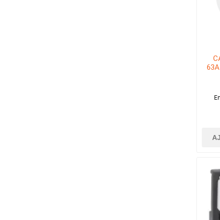
C
63A
En
A