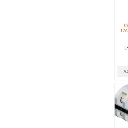
C
12A
En
A