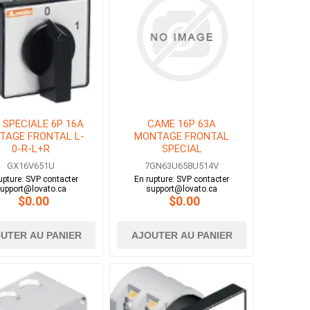
 SPECIALE 6P 16A
CAME 16P 63A
TAGE FRONTAL L-
MONTAGE FRONTAL
0-R-L+R
SPECIAL
GX16V651U
7GN63U658U514V
upture: SVP contacter
En rupture: SVP contacter
upport@lovato.ca
support@lovato.ca
$0.00
$0.00
UTER AU PANIER
AJOUTER AU PANIER