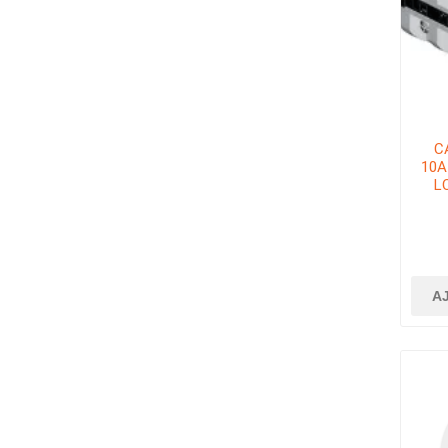
C
10A
L
A