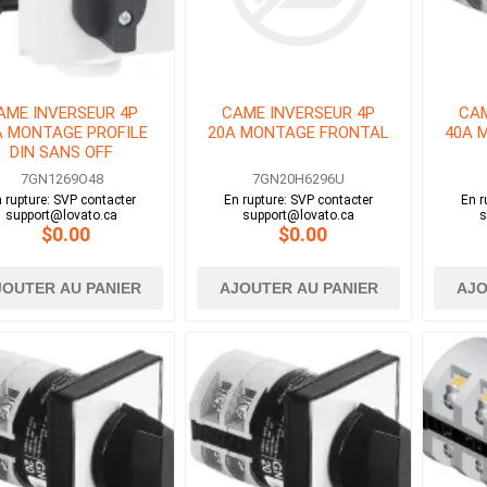
AME INVERSEUR 4P
CAME INVERSEUR 4P
CAM
A MONTAGE PROFILE
20A MONTAGE FRONTAL
40A 
DIN SANS OFF
7GN1269O48
7GN20H6296U
 rupture: SVP contacter
En rupture: SVP contacter
En r
support@lovato.ca
support@lovato.ca
s
$0.00
$0.00
JOUTER AU PANIER
AJOUTER AU PANIER
AJO