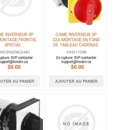
E INVERSEUR 3P
CAME INVERSEUR 3P
MONTAGE FRONTAL
32A MONTAGE EN FOND
SPECIAL
DE TABLEAU CADENAS.
VER. DE PORTE
GN25H6296U244V
GX3211O88
upture: SVP contacter
En rupture: SVP contacter
upport@lovato.ca
support@lovato.ca
$0.00
$0.00
UTER AU PANIER
AJOUTER AU PANIER