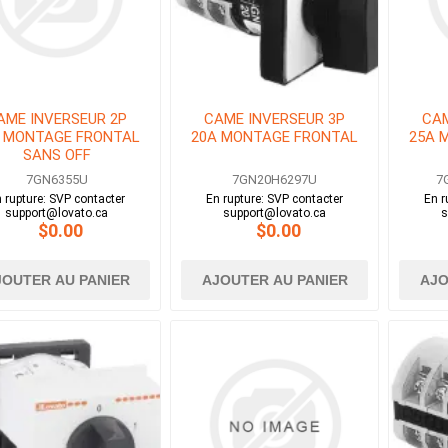
AME INVERSEUR 2P
CAME INVERSEUR 3P
CAM
 MONTAGE FRONTAL
20A MONTAGE FRONTAL
25A 
SANS OFF
7GN6355U
7GN20H6297U
7
 rupture: SVP contacter
En rupture: SVP contacter
En r
support@lovato.ca
support@lovato.ca
s
$0.00
$0.00
JOUTER AU PANIER
AJOUTER AU PANIER
AJO