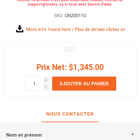
Désolé-ce produit n'est plus disponible, veuillez contacter
support@lovato.ca si vous avez besoin d'aide.
SKU:
GN20011U
More info found here / Plus de details clicker ici
Prix Net:
$1,345.00
i
AJOUTER AU PANIER
h
h
NOUS CONTACTER
Nom et prénom
*