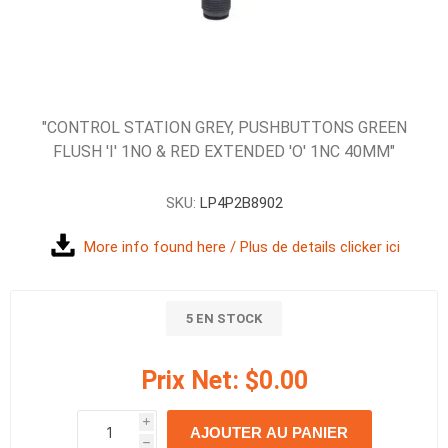
"CONTROL STATION GREY, PUSHBUTTONS GREEN
FLUSH 'I' 1NO & RED EXTENDED 'O' 1NC 40MM"
SKU:
LP4P2B8902
More info found here / Plus de details clicker ici
5 EN STOCK
Prix Net:
$0.00
i
AJOUTER AU PANIER
h
h