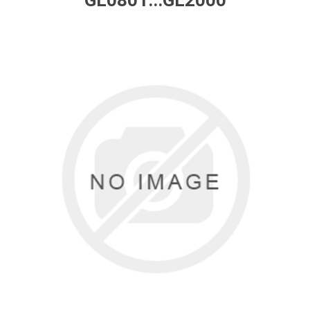
GL0801...GL2000