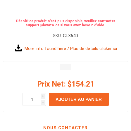
Désolé-ce produit n'est plus disponible, veuillez contacter
support@lovato.ca si vous avez besoin d'aide.
SKU:
GLX64D
More info found here / Plus de details clicker ici
Prix Net:
$154.21
i
AJOUTER AU PANIER
h
h
NOUS CONTACTER