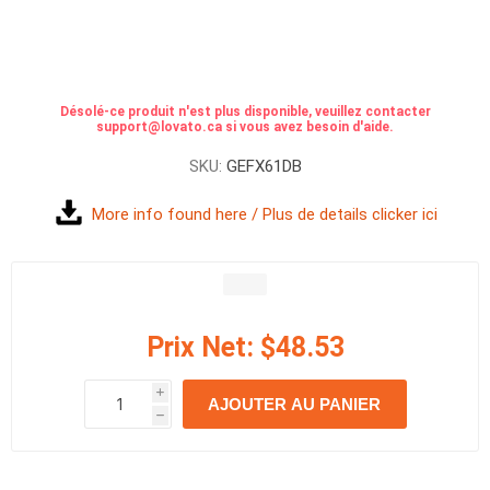
Désolé-ce produit n'est plus disponible, veuillez contacter
support@lovato.ca si vous avez besoin d'aide.
SKU:
GEFX61DB
More info found here / Plus de details clicker ici
Prix Net:
$48.53
i
AJOUTER AU PANIER
h
h