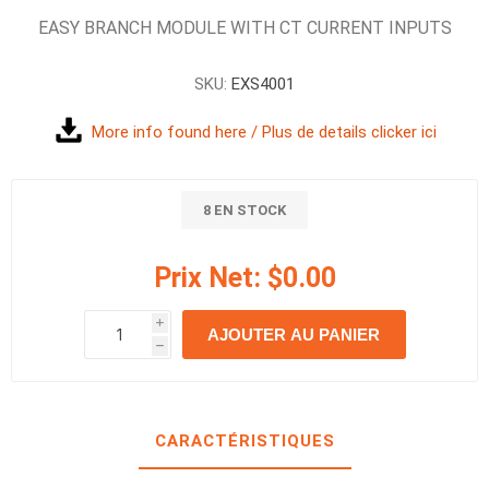
EASY BRANCH MODULE WITH CT CURRENT INPUTS
SKU:
EXS4001
More info found here / Plus de details clicker ici
8 EN STOCK
Prix Net:
$0.00
i
AJOUTER AU PANIER
h
h
CARACTÉRISTIQUES