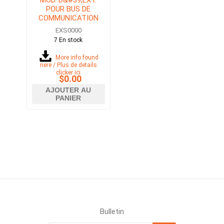
POUR BUS DE
COMMUNICATION
EASY BRANCH
EXS0000
7 En stock
More info found
here / Plus de details
clicker ici
$0.00
AJOUTER AU
PANIER
Bulletin