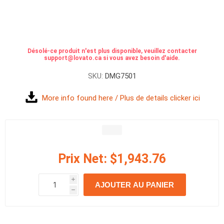
Désolé-ce produit n'est plus disponible, veuillez contacter
support@lovato.ca si vous avez besoin d'aide.
SKU:
DMG7501
More info found here / Plus de details clicker ici
Prix Net:
$1,943.76
i
AJOUTER AU PANIER
h
h