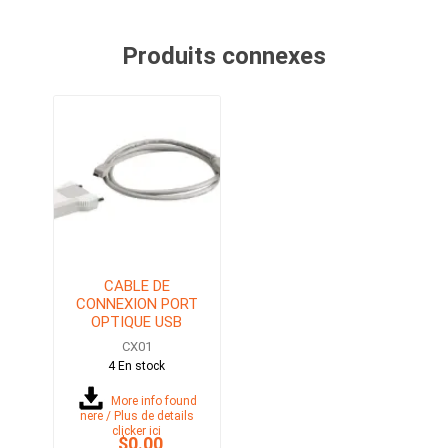
Produits connexes
CABLE DE
CONNEXION PORT
OPTIQUE USB
CX01
4 En stock
More info found
here / Plus de details
clicker ici
$0.00