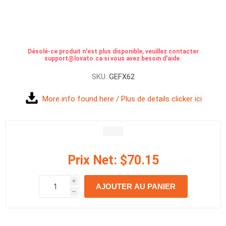
Désolé-ce produit n'est plus disponible, veuillez contacter
support@lovato.ca si vous avez besoin d'aide.
SKU:
GEFX62
More info found here / Plus de details clicker ici
Prix Net:
$70.15
i
AJOUTER AU PANIER
h
h