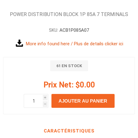
POWER DISTRIBUTION BLOCK 1P 85A 7 TERMINALS
SKU:
ACB1P085A07
More info found here / Plus de details clicker ici
61 EN STOCK
Prix Net:
$0.00
i
AJOUTER AU PANIER
h
h
CARACTÉRISTIQUES