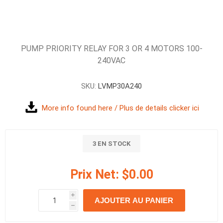
PUMP PRIORITY RELAY FOR 3 OR 4 MOTORS 100-
240VAC
SKU:
LVMP30A240
More info found here / Plus de details clicker ici
3 EN STOCK
Prix Net:
$0.00
i
AJOUTER AU PANIER
h
h