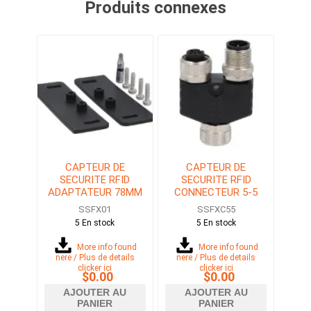
Produits connexes
CAPTEUR DE
CAPTEUR DE
SECURITE RFID
SECURITE RFID
ADAPTATEUR 78MM
CONNECTEUR 5-5
BROCHES
SSFX01
SSFXC55
5 En stock
5 En stock
More info found
More info found
here / Plus de details
here / Plus de details
clicker ici
clicker ici
$0.00
$0.00
AJOUTER AU
AJOUTER AU
PANIER
PANIER