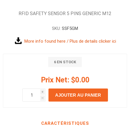
RFID SAFETY SENSOR 5 PINS GENERIC M12
SKU:
SSF5GM
More info found here / Plus de details clicker ici
6 EN STOCK
Prix Net:
$0.00
i
AJOUTER AU PANIER
h
h
CARACTÉRISTIQUES