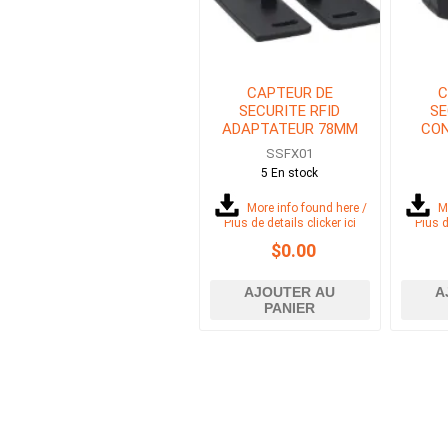
CAPTEUR DE
C
SECURITE RFID
SE
ADAPTATEUR 78MM
CON
SSFX01
5 En stock
More info found here /
M
Plus de details clicker ici
Plus d
$0.00
AJOUTER AU
A
PANIER