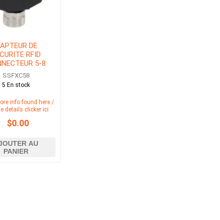
APTEUR DE
CURITE RFID
NECTEUR 5-8
BROCHES
SSFXC58
5 En stock
ore info found here /
e details clicker ici
$0.00
JOUTER AU
PANIER