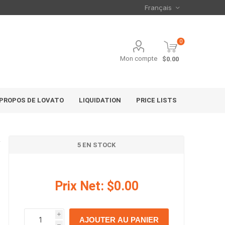
0
Mon compte
$0.00
 PROPOS DE LOVATO
LIQUIDATION
PRICE LISTS
5 EN STOCK
Prix Net:
$0.00
i
AJOUTER AU PANIER
h
h