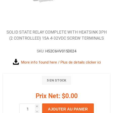
SOLID STATE RELAY COMPLETE WITH HEATSINK 3PH
(2 CONTROLLED) 15A 4-32VDC SCREW TERMINALS
SKU:
HS2C6HV015D024
More info found here / Plus de details clicker ici
5 EN STOCK
Prix Net:
$0.00
i
AJOUTER AU PANIER
h
h