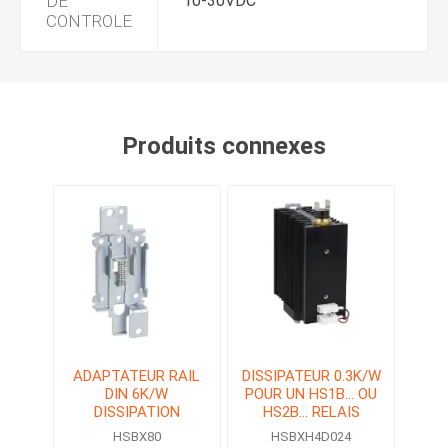
DE
10-30VDC
CONTROLE
Produits connexes
ADAPTATEUR RAIL
DISSIPATEUR 0.3K/W
DIN 6K/W
POUR UN HS1B... OU
DISSIPATION
HS2B... RELAIS
STATIQUE (SSR)
HSBX80
HSBXH4D024
AVEC VENTILATEUR