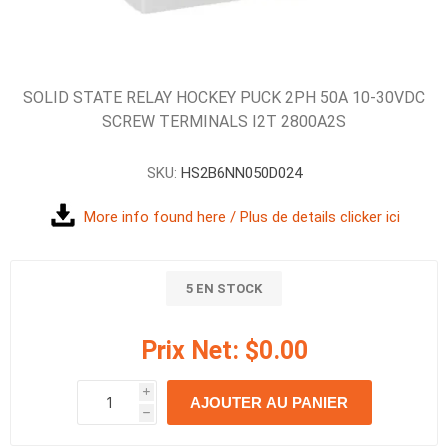
SOLID STATE RELAY HOCKEY PUCK 2PH 50A 10-30VDC
SCREW TERMINALS I2T 2800A2S
SKU:
HS2B6NN050D024
More info found here / Plus de details clicker ici
5 EN STOCK
Prix Net:
$0.00
i
AJOUTER AU PANIER
h
h