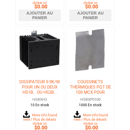
clicker ici
clicker ici
$0.00
$0.00
AJOUTER AU
AJOUTER AU
PANIER
PANIER
DISSIPATEUR 0.9K/W
COUSSINETS
POUR UN OU DEUX
THERMIQUES PQT DE
HS1B... OU HS2B...
100 MCX POUR
RELAIS STATIQUE
HS1B... OU HS2B...
HSBXH3
HSBXP0100
(SSR)
10 En stock
1000 En stock
More info found
More info found
here / Plus de details
here / Plus de details
clicker ici
clicker ici
$0.00
$0.00