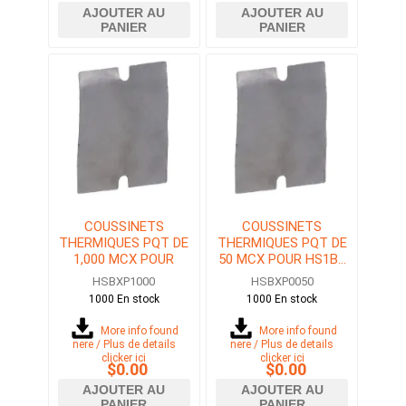
AJOUTER AU
AJOUTER AU
PANIER
PANIER
COUSSINETS
COUSSINETS
THERMIQUES PQT DE
THERMIQUES PQT DE
1,000 MCX POUR
50 MCX POUR HS1B...
HS1B... OU HS2B...
OU HS2B...
HSBXP1000
HSBXP0050
1000 En stock
1000 En stock
More info found
More info found
here / Plus de details
here / Plus de details
clicker ici
clicker ici
$0.00
$0.00
AJOUTER AU
AJOUTER AU
PANIER
PANIER