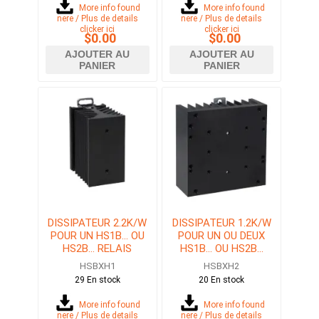
More info found
More info found
here / Plus de details
here / Plus de details
clicker ici
clicker ici
$0.00
$0.00
AJOUTER AU
AJOUTER AU
PANIER
PANIER
DISSIPATEUR 2.2K/W
DISSIPATEUR 1.2K/W
POUR UN HS1B... OU
POUR UN OU DEUX
HS2B... RELAIS
HS1B... OU HS2B...
STATIQUE (SSR)
RELAIS STATIQUE
HSBXH1
HSBXH2
(SSR)
29 En stock
20 En stock
More info found
More info found
here / Plus de details
here / Plus de details