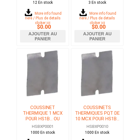
12 En stock
3 En stock
24VDC
More info found
More info found
here / Plus de details
here / Plus de details
clicker ici
clicker ici
$0.00
$0.00
AJOUTER AU
AJOUTER AU
PANIER
PANIER
COUSSINET
COUSSINETS
THERMIQUE 1 MCX
THERMIQUES PQT DE
POUR HS1B... OU
10 MCX POUR HS1B...
HS2B...
OU HS2B...
HSBXP0001
HSBXP0010
1000 En stock
1000 En stock