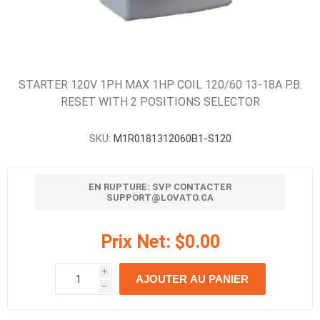
STARTER 120V 1PH MAX 1HP COIL 120/60 13-18A P.B.
RESET WITH 2 POSITIONS SELECTOR
SKU:
M1R0181312060B1-S120
EN RUPTURE: SVP CONTACTER
SUPPORT@LOVATO.CA
Prix Net:
$0.00
i
AJOUTER AU PANIER
h
h