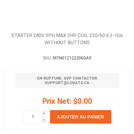
STARTER 240V 3PH MAX 3HP COIL 230/60 6.3-10A
WITHOUT BUTTONS
SKU:
M1N0121223060A9
EN RUPTURE: SVP CONTACTER
SUPPORT@LOVATO.CA
Prix Net:
$0.00
i
AJOUTER AU PANIER
h
h