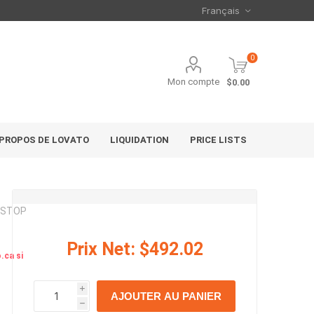
0
Mon compte
$0.00
 PROPOS DE LOVATO
LIQUIDATION
PRICE LISTS
T/STOP
Prix Net:
$492.02
.ca si
i
AJOUTER AU PANIER
h
h