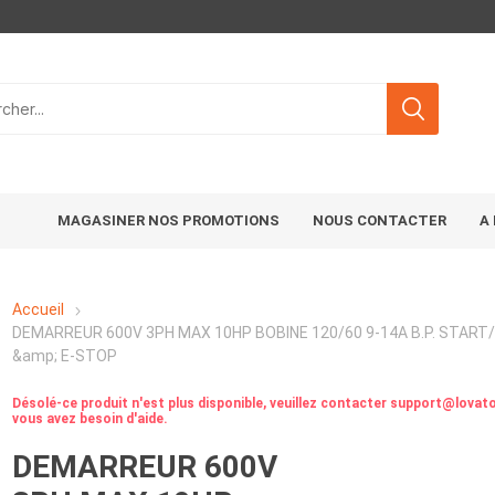
MAGASINER NOS PROMOTIONS
NOUS CONTACTER
A
Accueil
DEMARREUR 600V 3PH MAX 10HP BOBINE 120/60 9-14A B.P. STAR
&amp; E-STOP
Désolé-ce produit n'est plus disponible, veuillez contacter support@lovato
vous avez besoin d'aide.
DEMARREUR 600V