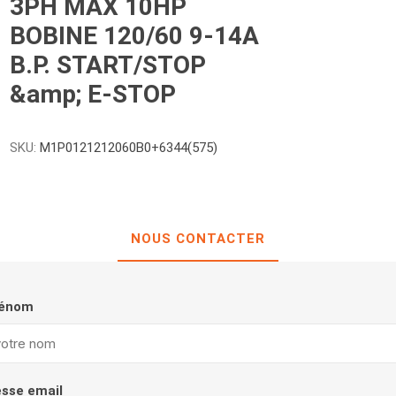
3PH MAX 10HP
BOBINE 120/60 9-14A
B.P. START/STOP
&amp; E-STOP
SKU:
M1P0121212060B0+6344(575)
NOUS CONTACTER
rénom
esse email