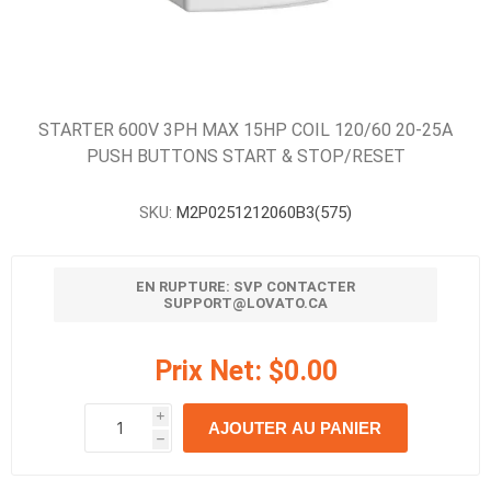
STARTER 600V 3PH MAX 15HP COIL 120/60 20-25A
PUSH BUTTONS START & STOP/RESET
SKU:
M2P0251212060B3(575)
EN RUPTURE: SVP CONTACTER
SUPPORT@LOVATO.CA
Prix Net:
$0.00
i
AJOUTER AU PANIER
h
h