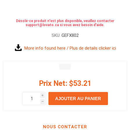
Désolé-ce produit n'est plus disponible, veuillez contacter
support@lovato.ca si vous avez besoin d'aide.
SKU:
GEFX802
More info found here / Plus de details clicker ici
Prix Net:
$53.21
i
AJOUTER AU PANIER
h
h
NOUS CONTACTER