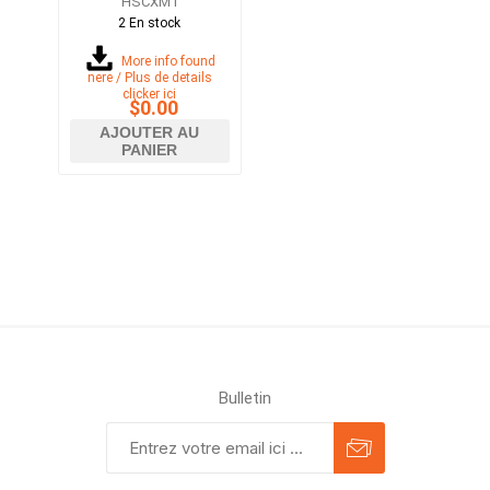
HSCXM1
24VDC
2 En stock
More info found
here / Plus de details
clicker ici
$0.00
AJOUTER AU
PANIER
Bulletin