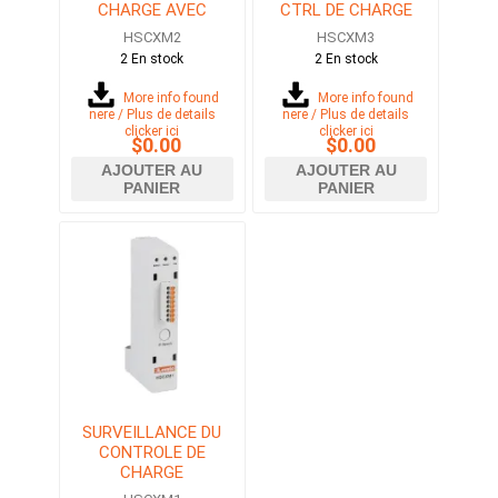
CHARGE AVEC
CTRL DE CHARGE
MODBUS RTU PAR
AVEC MODBUS-RTU
HSCXM2
HSCXM3
COMM. RS485
PAR COMM. RS485
2 En stock
2 En stock
ALIMENTATION
ALIMENT. 24VDC
24VDC
More info found
More info found
here / Plus de details
here / Plus de details
clicker ici
clicker ici
$0.00
$0.00
AJOUTER AU
AJOUTER AU
PANIER
PANIER
SURVEILLANCE DU
CONTROLE DE
CHARGE
ALIMENTATION